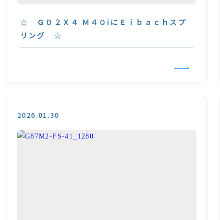
☆ Ｇ０２Ｘ４ Ｍ４０iにＥｉｂａｃｈスプ
リング ☆
2026.01.30