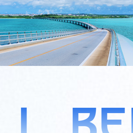
せ
LL
BE