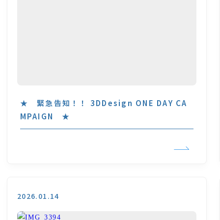
★ 緊急告知！！ 3DDesign ONE DAY CA
MPAIGN ★
2026.01.14