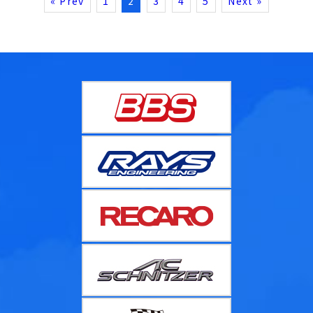
« Prev
1
2
3
4
5
Next »