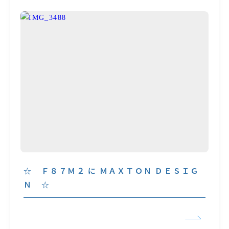
☆ Ｆ８７Ｍ２ に ＭＡＸＴＯＮ ＤＥＳＩＧ
Ｎ ☆