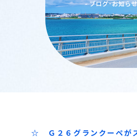
- ブログ･お知ら
☆ Ｇ２６グランクーペが