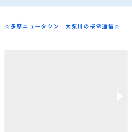
☆多摩ニュータウン 大栗川の桜🌸通信☆