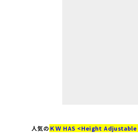
人気の
ＫＷ HAS <Height Adjustable