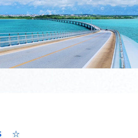
せ
Ｓ ☆