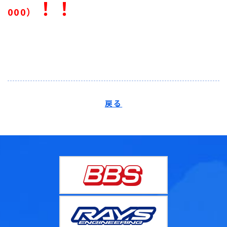
！！
000）
戻る